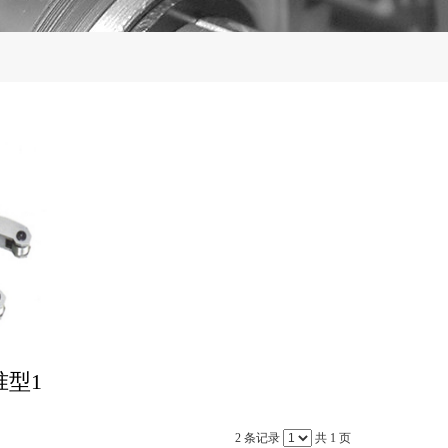
准型1
2 条记录
共 1 页