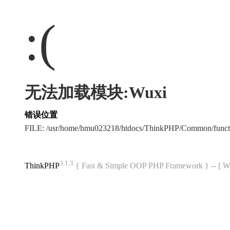
:(
无法加载模块:Wuxi
错误位置
FILE: /usr/home/hmu023218/htdocs/ThinkPHP/Common/func
3.1.3
ThinkPHP
{ Fast & Simple OOP PHP Framework } -- 