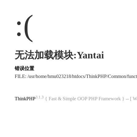
:(
无法加载模块:Yantai
错误位置
FILE: /usr/home/hmu023218/htdocs/ThinkPHP/Common/func
3.1.3
ThinkPHP
{ Fast & Simple OOP PHP Framework } -- 