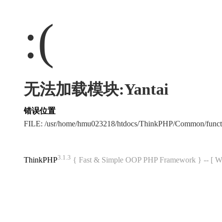
:(
无法加载模块:Yantai
错误位置
FILE: /usr/home/hmu023218/htdocs/ThinkPHP/Common/func
3.1.3
ThinkPHP
{ Fast & Simple OOP PHP Framework } -- 