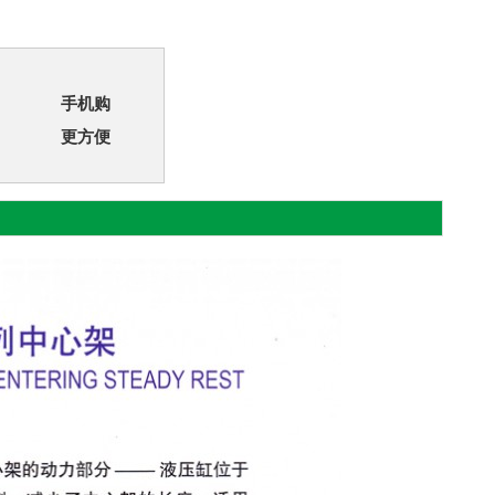
手机购
更方便