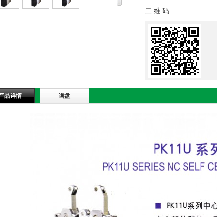
二 维 码:
产品详情
询盘