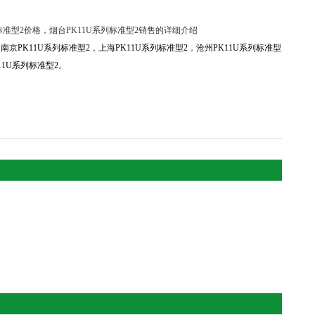
标准型2价格，烟台PK11U系列标准型2销售的详细介绍
，
南京PK11U系列标准型2
，
上海PK11U系列标准型2
，
沧州PK11U系列标准型
11U系列标准型2
。